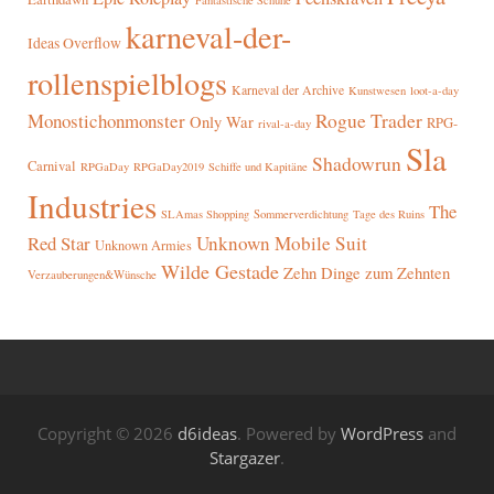
Fantastische Schuhe
karneval-der-
Ideas Overflow
rollenspielblogs
Karneval der Archive
Kunstwesen
loot-a-day
Rogue Trader
Monostichonmonster
Only War
RPG-
rival-a-day
Sla
Shadowrun
Carnival
RPGaDay
RPGaDay2019
Schiffe und Kapitäne
Industries
The
SLAmas Shopping
Sommerverdichtung
Tage des Ruins
Red Star
Unknown Mobile Suit
Unknown Armies
Wilde Gestade
Zehn Dinge zum Zehnten
Verzauberungen&Wünsche
Copyright © 2026
d6ideas
. Powered by
WordPress
and
Stargazer
.