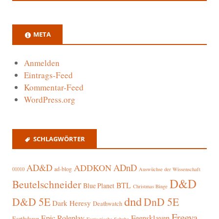
META
Anmelden
Eintrags-Feed
Kommentar-Feed
WordPress.org
SCHLAGWÖRTER
AD&D
ADnD
ADDKON
ad-blog
01010
Auswüchse der Wissenschaft
D&D
Beutelschneider
BTL
Blue Planet
Christmas Binge
dnd
D&D 5E
DnD 5E
Dark Heresy
Deathwatch
Freeya
Epic Roleplay
Feensklaven
Earthdawn