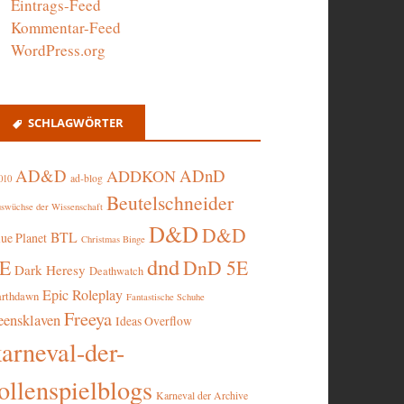
Eintrags-Feed
Kommentar-Feed
WordPress.org
SCHLAGWÖRTER
AD&D
ADnD
ADDKON
ad-blog
010
Beutelschneider
swüchse der Wissenschaft
D&D
D&D
BTL
lue Planet
Christmas Binge
dnd
5E
DnD 5E
Dark Heresy
Deathwatch
Epic Roleplay
arthdawn
Fantastische Schuhe
Freeya
eensklaven
Ideas Overflow
karneval-der-
ollenspielblogs
Karneval der Archive