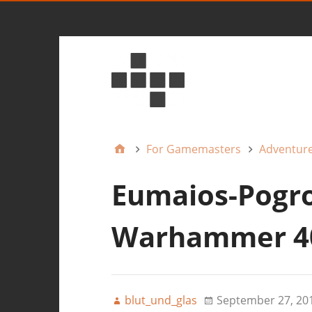
For Gamemasters
Adventur
Eumaios-Pogr
Warhammer 4
blut_und_glas
September 27, 20