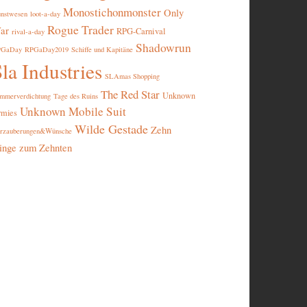
Monostichonmonster
Only
nstwesen
loot-a-day
Rogue Trader
ar
RPG-Carnival
rival-a-day
Shadowrun
PGaDay
RPGaDay2019
Schiffe und Kapitäne
la Industries
SLAmas Shopping
The Red Star
Unknown
mmerverdichtung
Tage des Ruins
Unknown Mobile Suit
rmies
Wilde Gestade
Zehn
rzauberungen&Wünsche
inge zum Zehnten