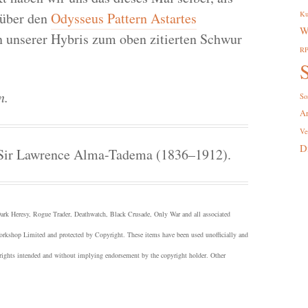
über den
Odysseus Pattern Astartes
Ku
W
n unserer Hybris zum oben zitierten Schwur
R
S
n.
So
A
Ve
D
Sir Lawrence Alma-Tadema (1836–1912).
 Heresy, Rogue Trader, Deathwatch, Black Crusade, Only War and all associated
Workshop Limited and protected by Copyright.
These items have been used unofficially and
 rights intended and without implying endorsement by the copyright holder. Other