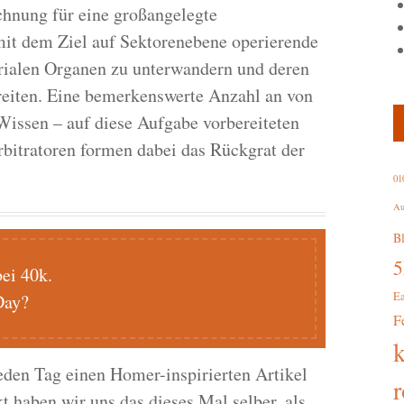
hnung für eine großangelegte
 mit dem Ziel auf Sektorenebene operierende
rialen Organen zu unterwandern und deren
reiten. Eine bemerkenswerte Anzahl an von
Wissen – auf diese Aufgabe vorbereiteten
itratoren formen dabei das Rückgrat der
01
Au
B
i 40k.
E
Day?
F
den Tag einen Homer-inspirierten Artikel
r
haben wir uns das dieses Mal selber, als