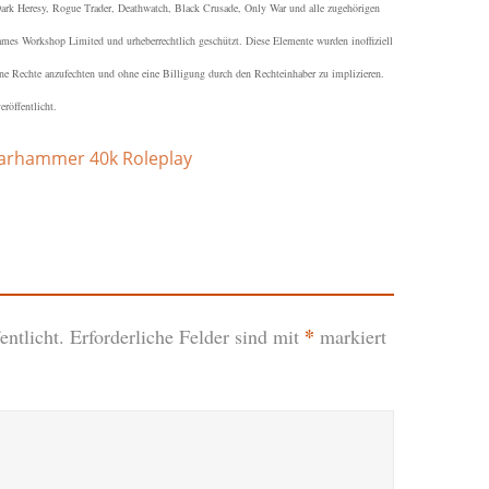
 Heresy, Rogue Trader, Deathwatch, Black Crusade, Only War und alle zugehörigen
es Workshop Limited und urheberrechtlich geschützt.
Diese Elemente wurden inoffiziell
ene Rechte anzufechten und ohne eine Billigung durch den Rechteinhaber zu implizieren.
röffentlicht.
rhammer 40k Roleplay
*
ntlicht.
Erforderliche Felder sind mit
markiert