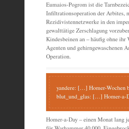
Eumaios-Pogrom ist die Tarnbezeic
Infiltrationsoperation der Arbites,
Rezidivistennetzwerke in den impe
gewalttätige Zerschlagung vorzube
Kindesbeinen an – häufig ohne ihr 
Agenten und gehirngewaschenen Arb
Operation.
yandere:
[…] Homer-Wochen be
blut_und_glas:
[…] Homer-a-
Homer-a-Day – einen Monat lang je
für Warhammer 40.000. Eingebrockt 