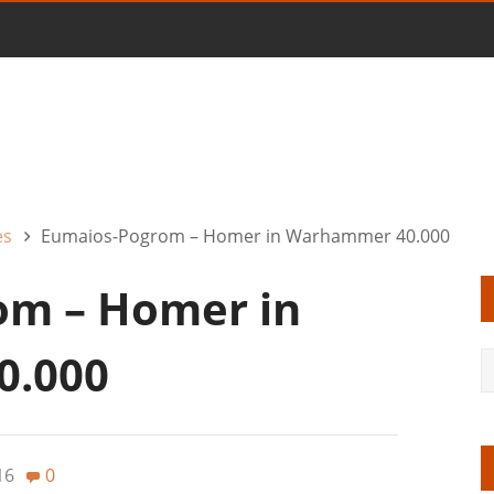
es
Eumaios-Pogrom – Homer in Warhammer 40.000
om – Homer in
0.000
16
0