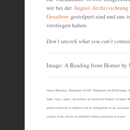
wir bei der
August-Archivsichtung
Greatbow
gestolpert sind und uns i
verstiegen haben.
Don’t uncork what you can’t contai
Image: A Reading from Homer by 
Games Workshop, Warhammer 40,000, Warhammer 40,000 Roleplay, Dark
marks, logos, names, and products are Intelectual Property of Games 
quoted exclusively as reference with no infringement on any associated
contents of this articles are published without permission or license.