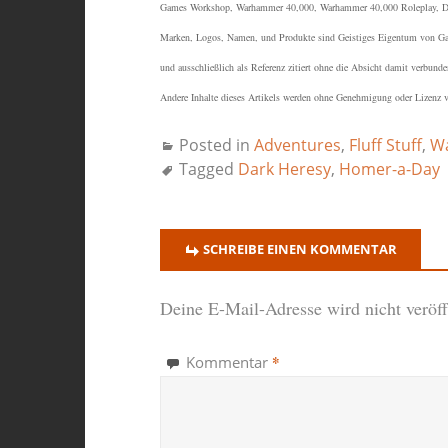
Games Workshop, Warhammer 40,000, Warhammer 40,000 Roleplay, Dark
Marken, Logos, Namen, und Produkte sind Geistiges Eigentum von Gam
und ausschließlich als Referenz zitiert ohne die Absicht damit verbund
Andere Inhalte dieses Artikels werden ohne Genehmigung oder Lizenz ve
Posted in
Adventures
,
Fluff Stuff
,
Wa
Tagged
Dark Heresy
,
Homer-a-Day
SCHREIBE EINEN KOMMENTAR
Deine E-Mail-Adresse wird nicht veröffe
*
Kommentar