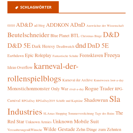
SCHLAGWÖRTER
AD&D
ADnD
ADDKON
ad-blog
01010
Auswüchse der Wissenschaft
D&D
Beutelschneider
BTL
Blue Planet
Christmas Binge
dnd
D&D 5E
DnD 5E
Dark Heresy
Deathwatch
Freeya
Epic Roleplay
Feensklaven
Earthdawn
Fantastische Schuhe
karneval-der-
Ideas Overflow
rollenspielblogs
Karneval der Archive
Kunstwesen
loot-a-day
Rogue Trader
Monostichonmonster
Only War
RPG-
rival-a-day
Sla
Shadowrun
Carnival
RPGaDay
RPGaDay2019
Schiffe und Kapitäne
Industries
The
SLAmas Shopping
Sommerverdichtung
Tage des Ruins
Red Star
Unknown Mobile Suit
Unknown Armies
Wilde Gestade
Zehn Dinge zum Zehnten
Verzauberungen&Wünsche