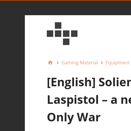
Gaming Material
Equipment
[English] Soli
Laspistol – a 
Only War