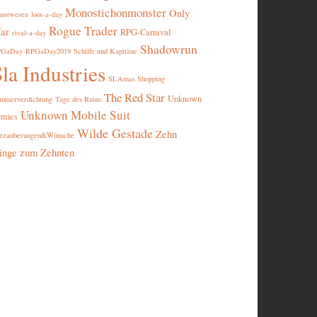
Monostichonmonster
Only
nstwesen
loot-a-day
Rogue Trader
ar
RPG-Carnival
rival-a-day
Shadowrun
PGaDay
RPGaDay2019
Schiffe und Kapitäne
la Industries
SLAmas Shopping
The Red Star
Unknown
mmerverdichtung
Tage des Ruins
Unknown Mobile Suit
rmies
Wilde Gestade
Zehn
rzauberungen&Wünsche
inge zum Zehnten