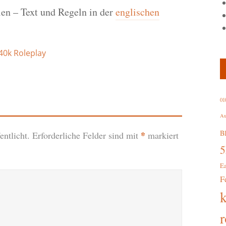
len – Text und Regeln in der
englischen
0k Roleplay
01
Au
B
*
ntlicht.
Erforderliche Felder sind mit
markiert
E
F
r