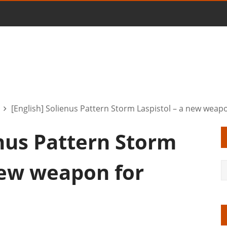
[English] Solienus Pattern Storm Laspistol – a new weap
enus Pattern Storm
new weapon for