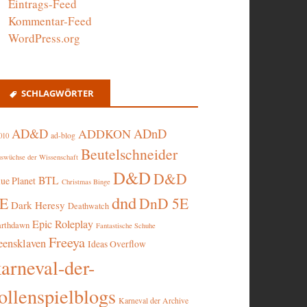
Eintrags-Feed
Kommentar-Feed
WordPress.org
SCHLAGWÖRTER
AD&D
ADnD
ADDKON
ad-blog
010
Beutelschneider
swüchse der Wissenschaft
D&D
D&D
BTL
lue Planet
Christmas Binge
dnd
5E
DnD 5E
Dark Heresy
Deathwatch
Epic Roleplay
arthdawn
Fantastische Schuhe
Freeya
eensklaven
Ideas Overflow
karneval-der-
ollenspielblogs
Karneval der Archive