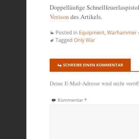
Doppelläufige Schnellfeuerlaspisto
Verison
des Artikels.
Posted in
Equipment
,
Warhammer 4
Tagged
Only War
SCHREIBE EINEN KOMMENTAR
Deine E-Mail-Adresse wird nicht veröffe
*
Kommentar