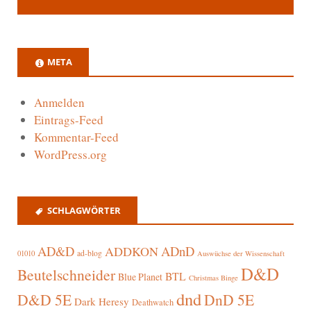
META
Anmelden
Eintrags-Feed
Kommentar-Feed
WordPress.org
SCHLAGWÖRTER
AD&D
ADnD
ADDKON
ad-blog
01010
Auswüchse der Wissenschaft
D&D
Beutelschneider
BTL
Blue Planet
Christmas Binge
dnd
D&D 5E
DnD 5E
Dark Heresy
Deathwatch