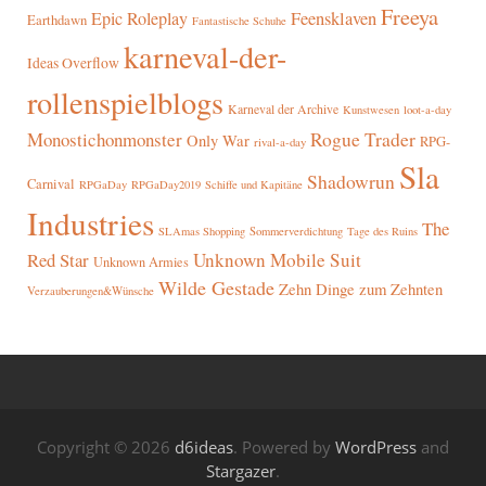
Freeya
Epic Roleplay
Feensklaven
Earthdawn
Fantastische Schuhe
karneval-der-
Ideas Overflow
rollenspielblogs
Karneval der Archive
Kunstwesen
loot-a-day
Rogue Trader
Monostichonmonster
Only War
RPG-
rival-a-day
Sla
Shadowrun
Carnival
RPGaDay
RPGaDay2019
Schiffe und Kapitäne
Industries
The
SLAmas Shopping
Sommerverdichtung
Tage des Ruins
Red Star
Unknown Mobile Suit
Unknown Armies
Wilde Gestade
Zehn Dinge zum Zehnten
Verzauberungen&Wünsche
Copyright © 2026
d6ideas
. Powered by
WordPress
and
Stargazer
.