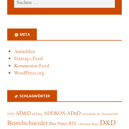
META
Anmelden
Eintrags-Feed
Kommentar-Feed
WordPress.org
SCHLAGWÖRTER
AD&D
ADnD
ADDKON
ad-blog
01010
Auswüchse der Wissenschaft
D&D
Beutelschneider
BTL
Blue Planet
Christmas Binge