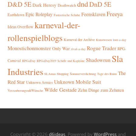
dnd
D&D 5E
DnD 5E
Dark Heresy
Deathwatch
Freeya
Epic Roleplay
Feensklaven
Earthdawn
Fantastische Schuhe
karneval-der-
Ideas Overflow
rollenspielblogs
Karneval der Archive
Kunstwesen
loot-a-day
Rogue Trader
Monostichonmonster
Only War
RPG-
rival-a-day
Sla
Shadowrun
Carnival
RPGaDay
RPGaDay2019
Schiffe und Kapitäne
Industries
The
SLAmas Shopping
Sommerverdichtung
Tage des Ruins
Red Star
Unknown Mobile Suit
Unknown Armies
Wilde Gestade
Zehn Dinge zum Zehnten
Verzauberungen&Wünsche
Copyright © 2026
d6ideas
. Powered by
WordPress
and