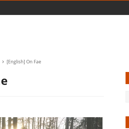
[English] On Fae
ae