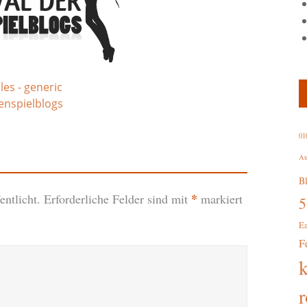
les - generic
lenspielblogs
01
Au
B
*
ntlicht.
Erforderliche Felder sind mit
markiert
E
F
r