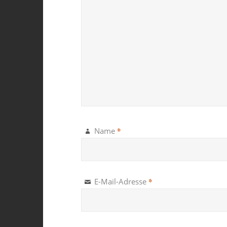
*
Name
*
E-Mail-Adresse