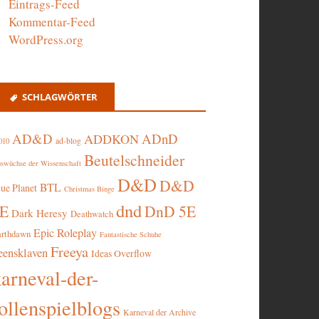
Eintrags-Feed
Kommentar-Feed
WordPress.org
SCHLAGWÖRTER
AD&D
ADnD
ADDKON
ad-blog
010
Beutelschneider
swüchse der Wissenschaft
D&D
D&D
BTL
lue Planet
Christmas Binge
dnd
5E
DnD 5E
Dark Heresy
Deathwatch
Epic Roleplay
arthdawn
Fantastische Schuhe
Freeya
eensklaven
Ideas Overflow
karneval-der-
ollenspielblogs
Karneval der Archive