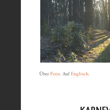
Über
Feen
. Auf
Englisch
.