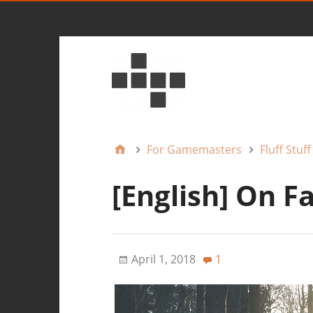
For Gamemasters
Fluff Stuff
[English] On F
April 1, 2018
1