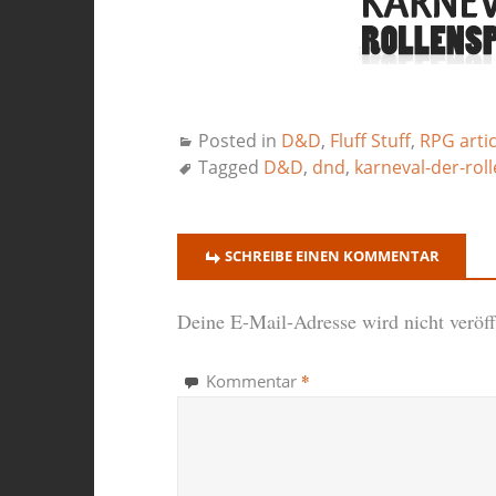
Posted in
D&D
,
Fluff Stuff
,
RPG artic
Tagged
D&D
,
dnd
,
karneval-der-rol
SCHREIBE EINEN KOMMENTAR
Deine E-Mail-Adresse wird nicht veröffe
*
Kommentar