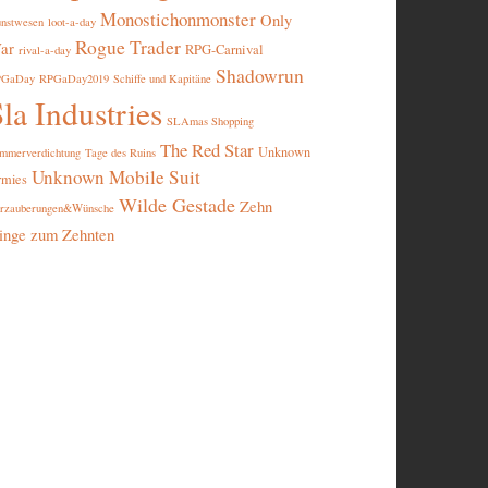
Monostichonmonster
Only
nstwesen
loot-a-day
Rogue Trader
ar
RPG-Carnival
rival-a-day
Shadowrun
PGaDay
RPGaDay2019
Schiffe und Kapitäne
la Industries
SLAmas Shopping
The Red Star
Unknown
mmerverdichtung
Tage des Ruins
Unknown Mobile Suit
rmies
Wilde Gestade
Zehn
rzauberungen&Wünsche
inge zum Zehnten