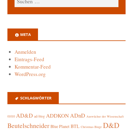
META
Anmelden
Eintrags-Feed
Kommentar-Feed
WordPress.org
SCHLAGWÖRTER
AD&D
ADnD
ADDKON
ad-blog
01010
Auswüchse der Wissenschaft
D&D
Beutelschneider
BTL
Blue Planet
Christmas Binge