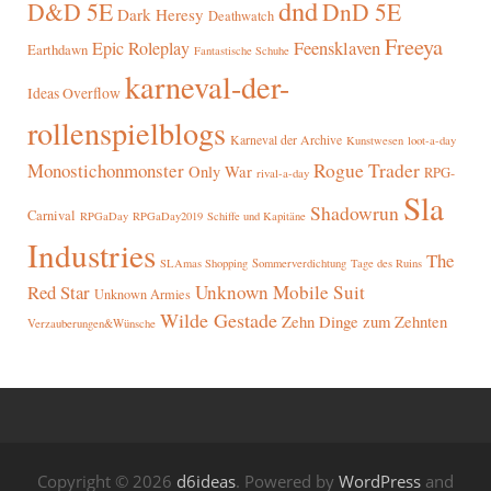
dnd
D&D 5E
DnD 5E
Dark Heresy
Deathwatch
Freeya
Epic Roleplay
Feensklaven
Earthdawn
Fantastische Schuhe
karneval-der-
Ideas Overflow
rollenspielblogs
Karneval der Archive
Kunstwesen
loot-a-day
Rogue Trader
Monostichonmonster
Only War
RPG-
rival-a-day
Sla
Shadowrun
Carnival
RPGaDay
RPGaDay2019
Schiffe und Kapitäne
Industries
The
SLAmas Shopping
Sommerverdichtung
Tage des Ruins
Red Star
Unknown Mobile Suit
Unknown Armies
Wilde Gestade
Zehn Dinge zum Zehnten
Verzauberungen&Wünsche
Copyright © 2026
d6ideas
. Powered by
WordPress
and