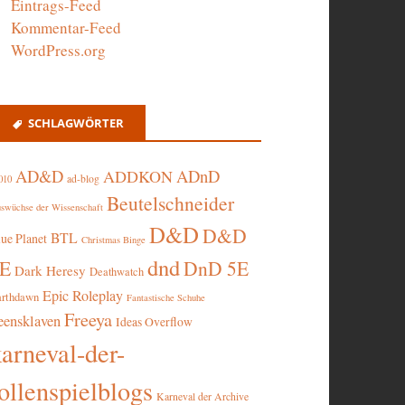
Eintrags-Feed
Kommentar-Feed
WordPress.org
SCHLAGWÖRTER
AD&D
ADnD
ADDKON
ad-blog
010
Beutelschneider
swüchse der Wissenschaft
D&D
D&D
BTL
lue Planet
Christmas Binge
dnd
5E
DnD 5E
Dark Heresy
Deathwatch
Epic Roleplay
arthdawn
Fantastische Schuhe
Freeya
eensklaven
Ideas Overflow
karneval-der-
ollenspielblogs
Karneval der Archive