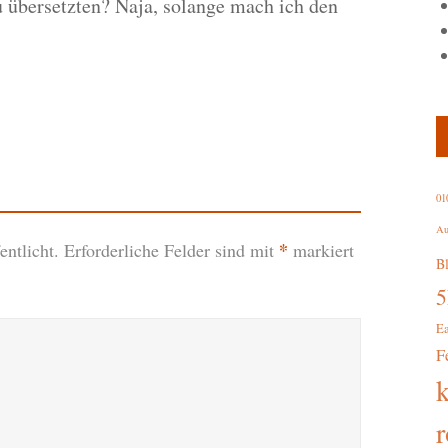
u übersetzten? Naja, solange mach ich den
01
Au
*
ntlicht.
Erforderliche Felder sind mit
markiert
B
E
F
r