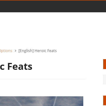
Options
[English] Heroic Feats
ic Feats