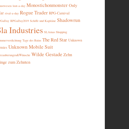
Monostichonmonster
Only
nstwesen
loot-a-day
Rogue Trader
ar
RPG-Carnival
rival-a-day
Shadowrun
PGaDay
RPGaDay2019
Schiffe und Kapitäne
la Industries
SLAmas Shopping
The Red Star
Unknown
mmerverdichtung
Tage des Ruins
Unknown Mobile Suit
rmies
Wilde Gestade
Zehn
rzauberungen&Wünsche
inge zum Zehnten