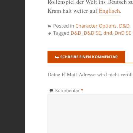
Rollenspiel der Welt ins Deutsch z
Kram halt weiter auf
Englisch
.
Posted in
Character Options
,
D&D
Tagged
D&D
,
D&D 5E
,
dnd
,
DnD 5E
SCHREIBE EINEN KOMMENTAR
Deine E-Mail-Adresse wird nicht veröffe
*
Kommentar