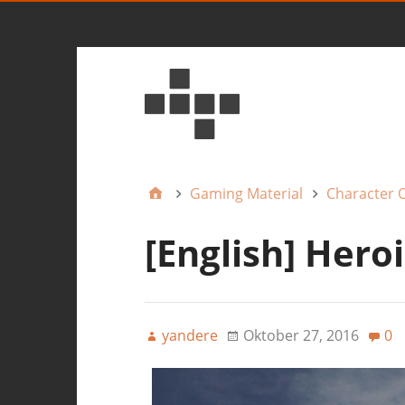
Gaming Material
Character 
[English] Hero
yandere
Oktober 27, 2016
0