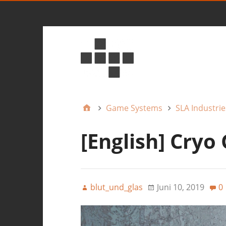
Game Systems
SLA Industrie
[English] Cryo
blut_und_glas
Juni 10, 2019
0