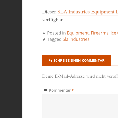
Dieser
SLA Industries Equipment 
verfügbar.
Posted in
Equipment
,
Firearms
,
Ice
Tagged
Sla Industries
SCHREIBE EINEN KOMMENTAR
Deine E-Mail-Adresse wird nicht veröffe
*
Kommentar