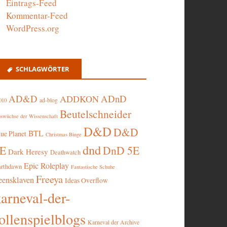
Eintrags-Feed
Kommentar-Feed
WordPress.org
SCHLAGWÖRTER
AD&D
ADnD
ADDKON
ad-blog
010
Beutelschneider
swüchse der Wissenschaft
D&D
D&D
BTL
lue Planet
Christmas Binge
dnd
5E
DnD 5E
Dark Heresy
Deathwatch
Epic Roleplay
arthdawn
Fantastische Schuhe
Freeya
eensklaven
Ideas Overflow
karneval-der-
ollenspielblogs
Karneval der Archive