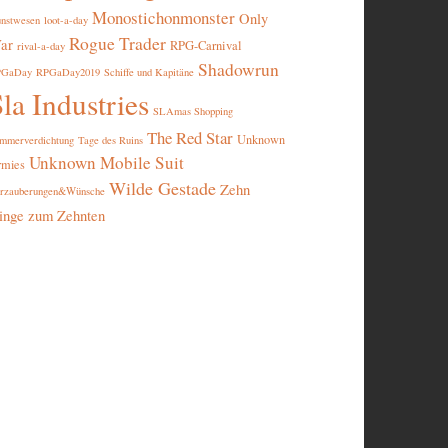
Monostichonmonster
Only
nstwesen
loot-a-day
Rogue Trader
ar
RPG-Carnival
rival-a-day
Shadowrun
PGaDay
RPGaDay2019
Schiffe und Kapitäne
la Industries
SLAmas Shopping
The Red Star
Unknown
mmerverdichtung
Tage des Ruins
Unknown Mobile Suit
rmies
Wilde Gestade
Zehn
rzauberungen&Wünsche
inge zum Zehnten