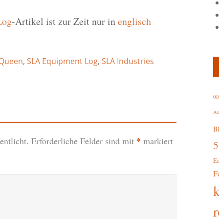
Log
-Artikel ist zur Zeit nur in
englisch
 Queen
,
SLA Equipment Log
,
SLA Industries
01
Au
B
*
ntlicht.
Erforderliche Felder sind mit
markiert
E
F
r