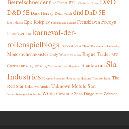
D&D
Beutelschneider
BTL
Blue Planet
Christmas Binge
dnd
D&D 5E
DnD 5E
Dark Heresy
Deathwatch
Freeya
Epic Roleplay
Feensklaven
Earthdawn
Fantastische Schuhe
karneval-der-
Ideas Overflow
rollenspielblogs
Karneval der Archive
Kunstwesen
loot-a-day
Rogue Trader
Monostichonmonster
Only War
RPG-
rival-a-day
Sla
Shadowrun
Carnival
RPGaDay
RPGaDay2019
Schiffe und Kapitäne
Industries
The
SLAmas Shopping
Sommerverdichtung
Tage des Ruins
Red Star
Unknown Mobile Suit
Unknown Armies
Wilde Gestade
Zehn Dinge zum Zehnten
Verzauberungen&Wünsche