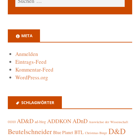
META
Anmelden
Eintrags-Feed
Kommentar-Feed
WordPress.org
SCHLAGWÖRTER
AD&D
ADnD
ADDKON
ad-blog
01010
Auswüchse der Wissenschaft
D&D
Beutelschneider
BTL
Blue Planet
Christmas Binge