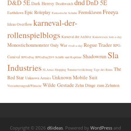
dnd
D&D 5E
DnD 5E
Dark Heresy
Deathwatch
Freeya
Epic Roleplay
Feensklaven
Earthdawn
Fantastische Schuhe
karneval-der-
Ideas Overflow
rollenspielblogs
Karneval der Archive
Kunstwesen
loot-a-day
Rogue Trader
Monostichonmonster
Only War
RPG-
rival-a-day
Sla
Shadowrun
Carnival
RPGaDay
RPGaDay2019
Schiffe und Kapitäne
Industries
The
SLAmas Shopping
Sommerverdichtung
Tage des Ruins
Red Star
Unknown Mobile Suit
Unknown Armies
Wilde Gestade
Zehn Dinge zum Zehnten
Verzauberungen&Wünsche
Copyright © 2026
d6ideas
. Powered by
WordPress
and