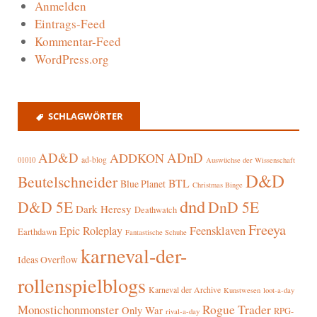
Anmelden
Eintrags-Feed
Kommentar-Feed
WordPress.org
SCHLAGWÖRTER
AD&D
ADnD
ADDKON
ad-blog
01010
Auswüchse der Wissenschaft
D&D
Beutelschneider
BTL
Blue Planet
Christmas Binge
dnd
D&D 5E
DnD 5E
Dark Heresy
Deathwatch
Freeya
Epic Roleplay
Feensklaven
Earthdawn
Fantastische Schuhe
karneval-der-
Ideas Overflow
rollenspielblogs
Karneval der Archive
Kunstwesen
loot-a-day
Rogue Trader
Monostichonmonster
Only War
RPG-
rival-a-day