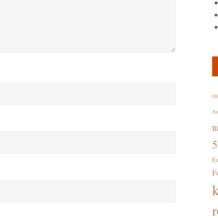
01
Au
B
E
F
r