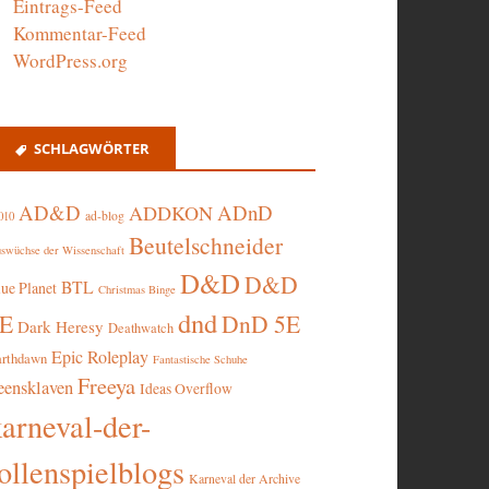
Eintrags-Feed
Kommentar-Feed
WordPress.org
SCHLAGWÖRTER
AD&D
ADnD
ADDKON
ad-blog
010
Beutelschneider
swüchse der Wissenschaft
D&D
D&D
BTL
lue Planet
Christmas Binge
dnd
5E
DnD 5E
Dark Heresy
Deathwatch
Epic Roleplay
arthdawn
Fantastische Schuhe
Freeya
eensklaven
Ideas Overflow
karneval-der-
ollenspielblogs
Karneval der Archive