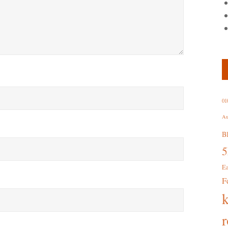
01
Au
B
E
F
r