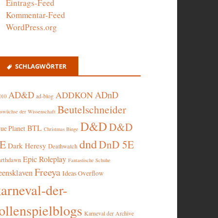
Eintrags-Feed
Kommentar-Feed
WordPress.org
SCHLAGWÖRTER
AD&D
ADnD
ADDKON
ad-blog
010
Beutelschneider
swüchse der Wissenschaft
D&D
D&D
BTL
lue Planet
Christmas Binge
dnd
5E
DnD 5E
Dark Heresy
Deathwatch
Epic Roleplay
arthdawn
Fantastische Schuhe
Freeya
eensklaven
Ideas Overflow
karneval-der-
ollenspielblogs
Karneval der Archive