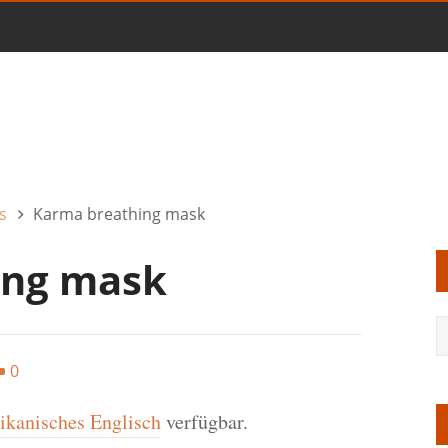
s
Karma breathing mask
ing mask
0
kanisches Englisch
verfügbar.