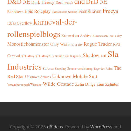
dnd
D&D 5E
DnD 5E
Dark Heresy
Deathwatch
Freeya
Epic Roleplay
Feensklaven
Earthdawn
Fantastische Schuhe
karneval-der-
Ideas Overflow
rollenspielblogs
Karneval der Archive
Kunstwesen
loot-a-day
Rogue Trader
Monostichonmonster
Only War
RPG-
rival-a-day
Sla
Shadowrun
Carnival
RPGaDay
RPGaDay2019
Schiffe und Kapitäne
Industries
The
SLAmas Shopping
Sommerverdichtung
Tage des Ruins
Red Star
Unknown Mobile Suit
Unknown Armies
Wilde Gestade
Zehn Dinge zum Zehnten
Verzauberungen&Wünsche
Copyright © 2026
d6ideas
. Powered by
WordPress
and