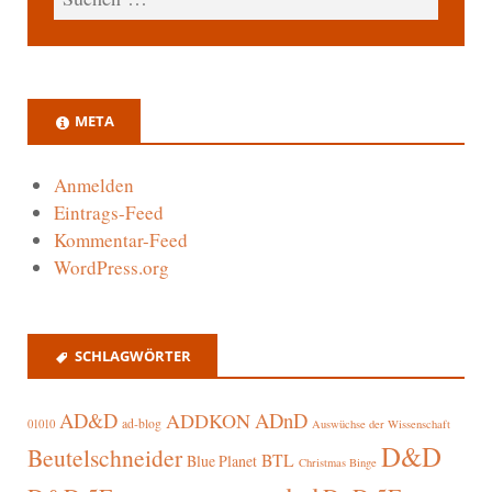
META
Anmelden
Eintrags-Feed
Kommentar-Feed
WordPress.org
SCHLAGWÖRTER
AD&D
ADnD
ADDKON
ad-blog
01010
Auswüchse der Wissenschaft
D&D
Beutelschneider
BTL
Blue Planet
Christmas Binge