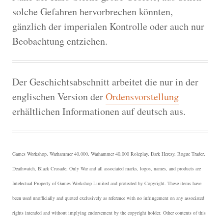
solche Gefahren hervorbrechen könnten,
gänzlich der imperialen Kontrolle oder auch nur
Beobachtung entziehen.
Der Geschichtsabschnitt arbeitet die nur in der
englischen Version der
Ordensvorstellung
erhältlichen Informationen auf deutsch aus.
Games Workshop, Warhammer 40,000, Warhammer 40,000 Roleplay, Dark Heresy, Rogue Trader,
Deathwatch, Black Crusade, Only War and all associated marks, logos, names, and products are
Intelectual Property of Games Workshop Limited and protected by Copyright.
These items have
been used unofficially and quoted exclusively as reference with no infringement on any associated
rights intended and without implying endorsement by the copyright holder. Other contents of this