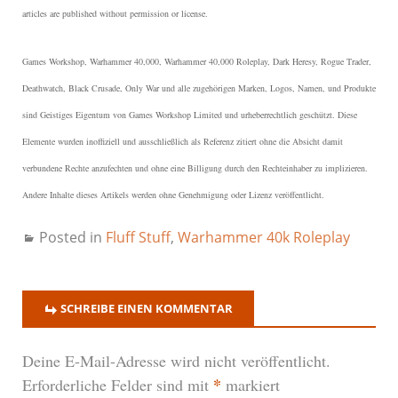
articles are published without permission or license.
Games Workshop, Warhammer 40,000, Warhammer 40,000 Roleplay, Dark Heresy, Rogue Trader,
Deathwatch, Black Crusade, Only War und alle zugehörigen Marken, Logos, Namen, und Produkte
sind Geistiges Eigentum von Games Workshop Limited und urheberrechtlich geschützt.
Diese
Elemente wurden inoffiziell und ausschließlich als Referenz zitiert ohne die Absicht damit
verbundene Rechte anzufechten und ohne eine Billigung durch den Rechteinhaber zu implizieren.
Andere Inhalte dieses Artikels werden ohne Genehmigung oder Lizenz veröffentlicht.
Posted in
Fluff Stuff
,
Warhammer 40k Roleplay
SCHREIBE EINEN KOMMENTAR
Deine E-Mail-Adresse wird nicht veröffentlicht.
*
Erforderliche Felder sind mit
markiert