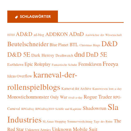
SCHLAGWÖRTER
AD&D
ADnD
ADDKON
ad-blog
01010
Auswüchse der Wissenschaft
D&D
Beutelschneider
BTL
Blue Planet
Christmas Binge
dnd
D&D 5E
DnD 5E
Dark Heresy
Deathwatch
Freeya
Epic Roleplay
Feensklaven
Earthdawn
Fantastische Schuhe
karneval-der-
Ideas Overflow
rollenspielblogs
Karneval der Archive
Kunstwesen
loot-a-day
Rogue Trader
Monostichonmonster
Only War
RPG-
rival-a-day
Sla
Shadowrun
Carnival
RPGaDay
RPGaDay2019
Schiffe und Kapitäne
Industries
The
SLAmas Shopping
Sommerverdichtung
Tage des Ruins
Red Star
Unknown Mobile Suit
Unknown Armies