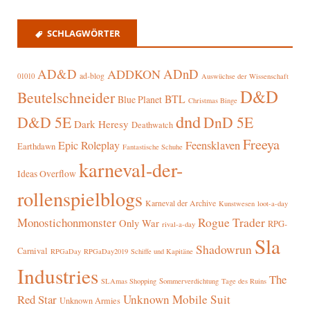
SCHLAGWÖRTER
AD&D
ADnD
ADDKON
ad-blog
01010
Auswüchse der Wissenschaft
D&D
Beutelschneider
BTL
Blue Planet
Christmas Binge
dnd
D&D 5E
DnD 5E
Dark Heresy
Deathwatch
Freeya
Epic Roleplay
Feensklaven
Earthdawn
Fantastische Schuhe
karneval-der-
Ideas Overflow
rollenspielblogs
Karneval der Archive
Kunstwesen
loot-a-day
Rogue Trader
Monostichonmonster
Only War
RPG-
rival-a-day
Sla
Shadowrun
Carnival
RPGaDay
RPGaDay2019
Schiffe und Kapitäne
Industries
The
SLAmas Shopping
Sommerverdichtung
Tage des Ruins
Red Star
Unknown Mobile Suit
Unknown Armies