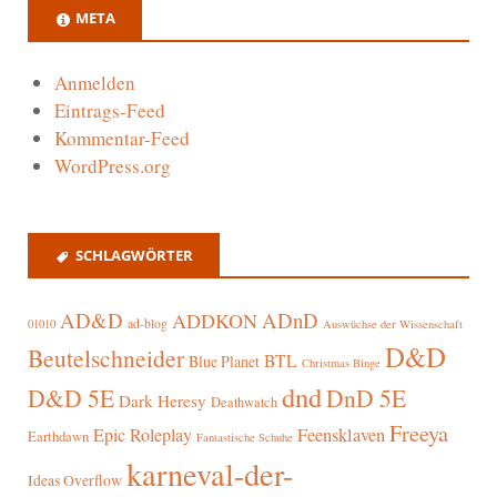
META
Anmelden
Eintrags-Feed
Kommentar-Feed
WordPress.org
SCHLAGWÖRTER
AD&D
ADnD
ADDKON
ad-blog
01010
Auswüchse der Wissenschaft
D&D
Beutelschneider
BTL
Blue Planet
Christmas Binge
dnd
D&D 5E
DnD 5E
Dark Heresy
Deathwatch
Freeya
Epic Roleplay
Feensklaven
Earthdawn
Fantastische Schuhe
karneval-der-
Ideas Overflow