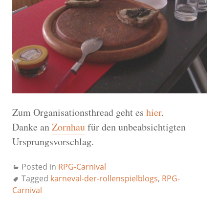
Zum Organisationsthread geht es
hier
.
Danke an
Zornhau
für den unbeabsichtigten
Ursprungsvorschlag.
Posted in
RPG-Carnival
Tagged
karneval-der-rollenspielblogs
,
RPG-
Carnival