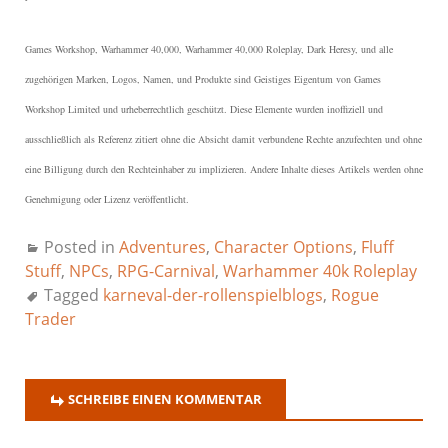
Games Workshop, Warhammer 40,000, Warhammer 40,000 Roleplay, Dark Heresy, und alle
zugehörigen Marken, Logos, Namen, und Produkte sind Geistiges Eigentum von Games
Workshop Limited und urheberrechtlich geschützt.
Diese Elemente wurden inoffiziell und
ausschließlich als Referenz zitiert ohne die Absicht damit verbundene Rechte anzufechten und ohne
eine Billigung durch den Rechteinhaber zu implizieren. Andere Inhalte dieses Artikels werden ohne
Genehmigung oder Lizenz veröffentlicht.
Posted in
Adventures
,
Character Options
,
Fluff
Stuff
,
NPCs
,
RPG-Carnival
,
Warhammer 40k Roleplay
Tagged
karneval-der-rollenspielblogs
,
Rogue
Trader
SCHREIBE EINEN KOMMENTAR