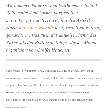
Warhammer-Fantasy-(und Warhammer 40.000)-
Rollenspiel-Fan-Forum, vorzustellen.
Diese Vorgabe andererseits hat den Artikel zu
einem
in letzter Sekunde
fertiggestellten Beitrag
gemacht… …was auch das aktuelle Thema des
Karnevals der Rollenspielblogs, diesen Monat
organisiert von Greifenklaue, ist.
Games Workshop, Warhammer 40,000, Warhammer 40,000 Roleplay, Dark Heresy, and all
associated marks, logos, names, and products are Intelectual Property of Games Workshop Limited
and protected by Copyright.
These items have been used unofficially and quoted exclusively as
reference with no infringement on any associated rights intended and without implying
endorsement by the copyright holder. Other contents of this articles are published without
permission or license.