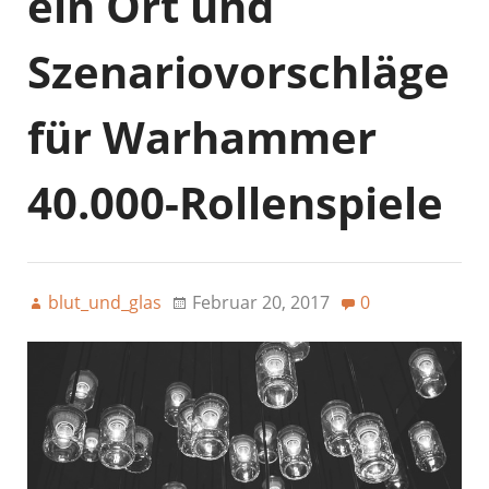
ein Ort und
Szenariovorschläge
für Warhammer
40.000-Rollenspiele
blut_und_glas
Februar 20, 2017
0