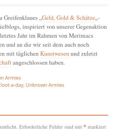
zu Greifenklaues „
Geld, Gold & Schätze
„-
elblogs, inspiriert von unserer Gegenaktion
r letztes Jahr im Rahmen von Merimacs
en und an die wir seit dem auch noch
en mit täglichen
Kunstwesen
und zuletzt
chaft
angeschlossen haben.
n Armies
,
loot-a-day
,
Unknown Armies
*
ntlicht.
Erforderliche Felder sind mit
markiert