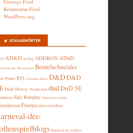
Eintrags-Feed
Kommentar-Feed
WordPress.org
SCHLAGWÖRTER
AD&D
ADnD
ADDKON
ad-blog
010
Beutelschneider
swüchse der Wissenschaft
D&D
D&D
BTL
lue Planet
Christmas Binge
dnd
5E
DnD 5E
Dark Heresy
Deathwatch
Epic Roleplay
arthdawn
Fantastische Schuhe
Freeya
eensklaven
Ideas Overflow
karneval-der-
ollenspielblogs
Karneval der Archive