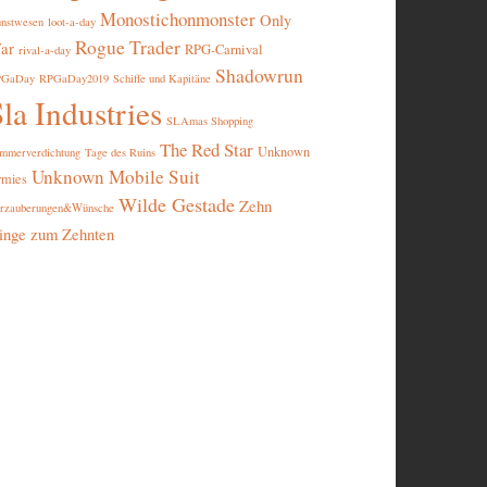
Monostichonmonster
Only
nstwesen
loot-a-day
Rogue Trader
ar
RPG-Carnival
rival-a-day
Shadowrun
PGaDay
RPGaDay2019
Schiffe und Kapitäne
la Industries
SLAmas Shopping
The Red Star
Unknown
mmerverdichtung
Tage des Ruins
Unknown Mobile Suit
rmies
Wilde Gestade
Zehn
rzauberungen&Wünsche
inge zum Zehnten