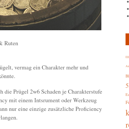
 & Ruten
01
ügelt, vermag ein Charakter mehr und
Au
könnte.
B
h die Prügel 2w6 Schaden je Charakterstufe
E
iency mit einem Intsrument oder Werkzeug
F
n nur eine einzige zusätzliche Proficiency
rlangen.
r