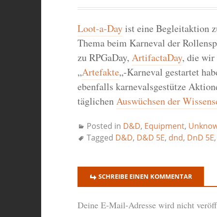
Loot-a-Day
ist eine Begleitaktion 
Thema beim Karneval der Rollenspi
zu RPGaDay,
ArtifactaDay
, die wi
„
Artefakte
„-Karneval gestartet hab
ebenfalls karnevalsgestütze Aktion
täglichen
Auswüchsen der Wissens
Posted in
D&D
,
Equipment
,
Unknow
Tagged
D&D
,
D&D 5E
,
dnd
,
DnD 5E
SCHREIBE EINEN KOMMENTAR
Deine E-Mail-Adresse wird nicht veröffe