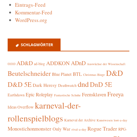
Eintrags-Feed
Kommentar-Feed
WordPress.org
SCHLAGWÖRTER
AD&D
ADnD
ADDKON
ad-blog
01010
Auswüchse der Wissenschaft
D&D
Beutelschneider
BTL
Blue Planet
Christmas Binge
dnd
D&D 5E
DnD 5E
Dark Heresy
Deathwatch
Freeya
Epic Roleplay
Feensklaven
Earthdawn
Fantastische Schuhe
karneval-der-
Ideas Overflow
rollenspielblogs
Karneval der Archive
Kunstwesen
loot-a-day
Rogue Trader
Monostichonmonster
Only War
RPG-
rival-a-day