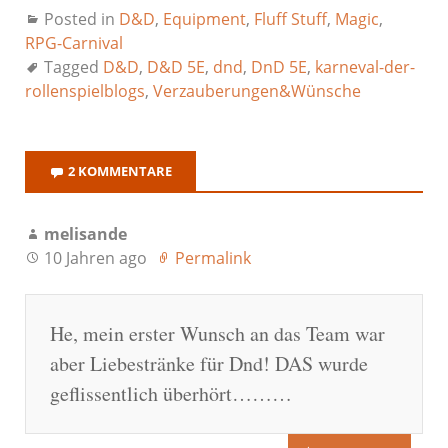
Posted in
D&D
,
Equipment
,
Fluff Stuff
,
Magic
,
RPG-Carnival
Tagged
D&D
,
D&D 5E
,
dnd
,
DnD 5E
,
karneval-der-
rollenspielblogs
,
Verzauberungen&Wünsche
2 KOMMENTARE
melisande
10 Jahren ago
Permalink
He, mein erster Wunsch an das Team war
aber Liebestränke für Dnd! DAS wurde
geflissentlich überhört………