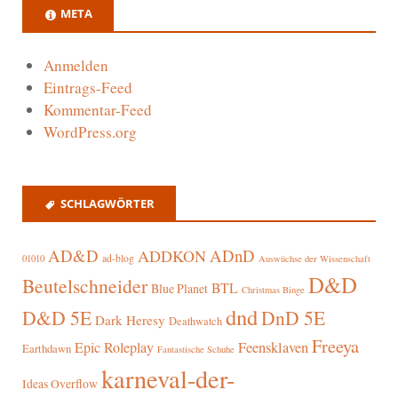
META
Anmelden
Eintrags-Feed
Kommentar-Feed
WordPress.org
SCHLAGWÖRTER
AD&D
ADnD
ADDKON
ad-blog
01010
Auswüchse der Wissenschaft
D&D
Beutelschneider
BTL
Blue Planet
Christmas Binge
dnd
D&D 5E
DnD 5E
Dark Heresy
Deathwatch
Freeya
Epic Roleplay
Feensklaven
Earthdawn
Fantastische Schuhe
karneval-der-
Ideas Overflow