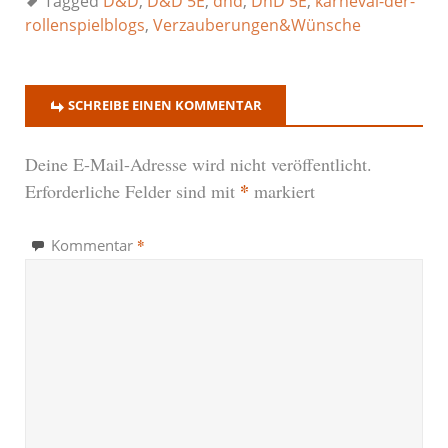
Tagged
D&D
,
D&D 5E
,
dnd
,
DnD 5E
,
karneval-der-
rollenspielblogs
,
Verzauberungen&Wünsche
SCHREIBE EINEN KOMMENTAR
Deine E-Mail-Adresse wird nicht veröffentlicht.
*
Erforderliche Felder sind mit
markiert
*
Kommentar