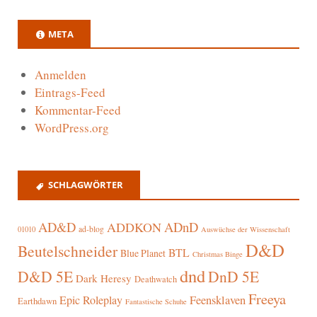
META
Anmelden
Eintrags-Feed
Kommentar-Feed
WordPress.org
SCHLAGWÖRTER
AD&D
ADnD
ADDKON
ad-blog
01010
Auswüchse der Wissenschaft
D&D
Beutelschneider
BTL
Blue Planet
Christmas Binge
dnd
D&D 5E
DnD 5E
Dark Heresy
Deathwatch
Freeya
Epic Roleplay
Feensklaven
Earthdawn
Fantastische Schuhe