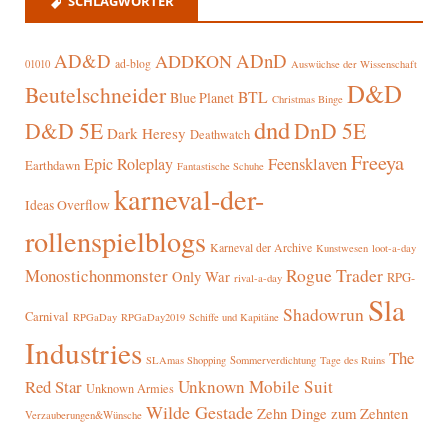
SCHLAGWÖRTER
AD&D
ADnD
ADDKON
ad-blog
01010
Auswüchse der Wissenschaft
D&D
Beutelschneider
BTL
Blue Planet
Christmas Binge
dnd
D&D 5E
DnD 5E
Dark Heresy
Deathwatch
Freeya
Epic Roleplay
Feensklaven
Earthdawn
Fantastische Schuhe
karneval-der-
Ideas Overflow
rollenspielblogs
Karneval der Archive
Kunstwesen
loot-a-day
Rogue Trader
Monostichonmonster
Only War
RPG-
rival-a-day
Sla
Shadowrun
Carnival
RPGaDay
RPGaDay2019
Schiffe und Kapitäne
Industries
The
SLAmas Shopping
Sommerverdichtung
Tage des Ruins
Red Star
Unknown Mobile Suit
Unknown Armies
Wilde Gestade
Zehn Dinge zum Zehnten
Verzauberungen&Wünsche