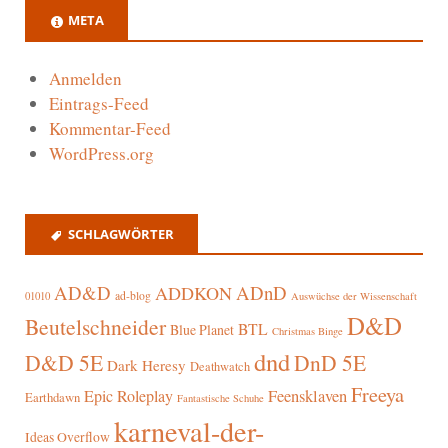
META
Anmelden
Eintrags-Feed
Kommentar-Feed
WordPress.org
SCHLAGWÖRTER
AD&D
ADnD
ADDKON
ad-blog
01010
Auswüchse der Wissenschaft
D&D
Beutelschneider
BTL
Blue Planet
Christmas Binge
dnd
D&D 5E
DnD 5E
Dark Heresy
Deathwatch
Freeya
Epic Roleplay
Feensklaven
Earthdawn
Fantastische Schuhe
karneval-der-
Ideas Overflow