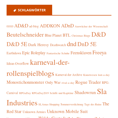
SCHLAGWÖRTER
AD&D
ADnD
ADDKON
ad-blog
01010
Auswüchse der Wissenschaft
D&D
Beutelschneider
BTL
Blue Planet
Christmas Binge
dnd
D&D 5E
DnD 5E
Dark Heresy
Deathwatch
Freeya
Epic Roleplay
Feensklaven
Earthdawn
Fantastische Schuhe
karneval-der-
Ideas Overflow
rollenspielblogs
Karneval der Archive
Kunstwesen
loot-a-day
Rogue Trader
Monostichonmonster
Only War
RPG-
rival-a-day
Sla
Shadowrun
Carnival
RPGaDay
RPGaDay2019
Schiffe und Kapitäne
Industries
The
SLAmas Shopping
Sommerverdichtung
Tage des Ruins
Red Star
Unknown Mobile Suit
Unknown Armies