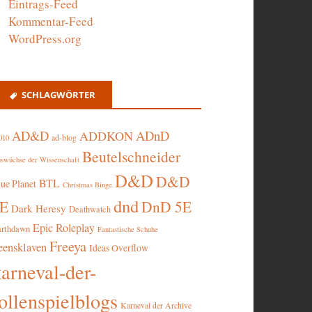
Eintrags-Feed
Kommentar-Feed
WordPress.org
SCHLAGWÖRTER
AD&D
ADnD
ADDKON
ad-blog
010
Beutelschneider
swüchse der Wissenschaft
D&D
D&D
BTL
lue Planet
Christmas Binge
dnd
5E
DnD 5E
Dark Heresy
Deathwatch
Epic Roleplay
arthdawn
Fantastische Schuhe
Freeya
eensklaven
Ideas Overflow
karneval-der-
ollenspielblogs
Karneval der Archive