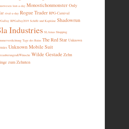
Monostichonmonster
Only
nstwesen
loot-a-day
Rogue Trader
ar
RPG-Carnival
rival-a-day
Shadowrun
PGaDay
RPGaDay2019
Schiffe und Kapitäne
la Industries
SLAmas Shopping
The Red Star
Unknown
mmerverdichtung
Tage des Ruins
Unknown Mobile Suit
rmies
Wilde Gestade
Zehn
rzauberungen&Wünsche
inge zum Zehnten