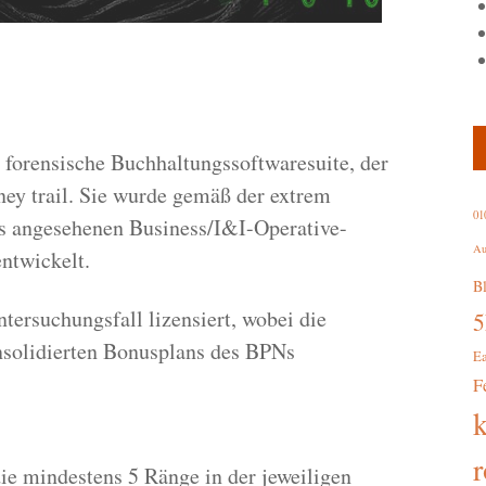
he forensische Buchhaltungssoftwaresuite, der
y trail. Sie wurde gemäß der extrem
01
es angesehenen Business/I&I-Operative-
Au
ntwickelt.
B
tersuchungsfall lizensiert, wobei die
solidierten Bonusplans des BPNs
E
F
r
die mindestens 5 Ränge in der jeweiligen