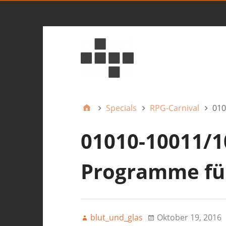
Specials
RPG-Carnival
010
01010-10011/1
Programme für
blut_und_glas
Oktober 19, 2016