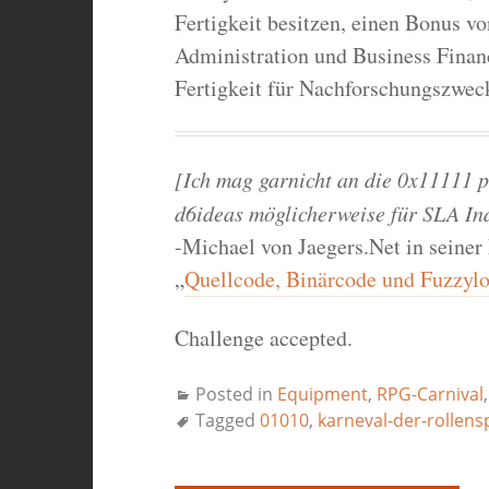
Fertigkeit besitzen, einen Bonus v
Administration und Business Finan
Fertigkeit für Nachforschungszwec
[Ich mag garnicht an die 0x11111 
d6ideas möglicherweise für SLA In
-Michael von Jaegers.Net in seine
„
Quellcode, Binärcode und Fuzzylo
Challenge accepted.
Posted in
Equipment
,
RPG-Carnival
Tagged
01010
,
karneval-der-rollens