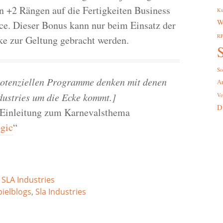
on +2 Rängen auf die Fertigkeiten Business
Ku
W
ce. Dieser Bonus kann nur beim Einsatz der
R
ke zur Geltung gebracht werden.
S
So
potenziellen Programme denken mit denen
A
dustries um die Ecke kommt.]
Ve
D
r Einleitung zum Karnevalsthema
gic
“
,
SLA Industries
pielblogs
,
Sla Industries