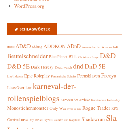
WordPress.org
SCHLAGWÖRTER
AD&D
ADnD
ADDKON
ad-blog
01010
Auswüchse der Wissenschaft
D&D
Beutelschneider
BTL
Blue Planet
Christmas Binge
dnd
D&D 5E
DnD 5E
Dark Heresy
Deathwatch
Freeya
Epic Roleplay
Feensklaven
Earthdawn
Fantastische Schuhe
karneval-der-
Ideas Overflow
rollenspielblogs
Karneval der Archive
Kunstwesen
loot-a-day
Rogue Trader
Monostichonmonster
Only War
RPG-
rival-a-day
Sla
Shadowrun
Carnival
RPGaDay
RPGaDay2019
Schiffe und Kapitäne