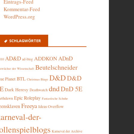
Eintrags-Feed
Kommentar-Feed
WordPress.org
SCHLAGWÖRTER
AD&D
ADnD
ADDKON
ad-blog
010
Beutelschneider
swüchse der Wissenschaft
D&D
D&D
BTL
lue Planet
Christmas Binge
dnd
5E
DnD 5E
Dark Heresy
Deathwatch
Epic Roleplay
arthdawn
Fantastische Schuhe
Freeya
eensklaven
Ideas Overflow
karneval-der-
ollenspielblogs
Karneval der Archive