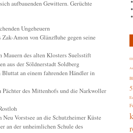
n sich aufbauenden Gewittern. Gerüchte
uchenden Ungeheuern
 Zak-Amon von Glänzfluhe gegen seine
 Mauern des alten Klosters Suelsstift
01
n aus der Söldnerstadt Soldberg
Au
 Bluttat an einem fahrenden Händler in
B
Pächter des Mittenhofs und die Narkwoller
E
F
Rostloh
n Neu Vorstsee an die Schutzheimer Küste
r an der unheimlichen Schule des
r