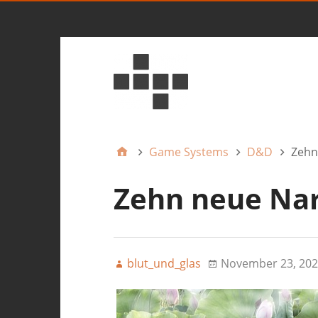
Game Systems
D&D
Zehn
Zehn neue Nar
blut_und_glas
November 23, 202