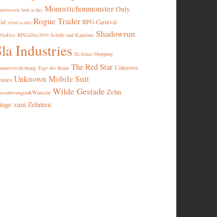
Monostichonmonster
Only
nstwesen
loot-a-day
Rogue Trader
ar
RPG-Carnival
rival-a-day
Shadowrun
PGaDay
RPGaDay2019
Schiffe und Kapitäne
la Industries
SLAmas Shopping
The Red Star
Unknown
mmerverdichtung
Tage des Ruins
Unknown Mobile Suit
rmies
Wilde Gestade
Zehn
rzauberungen&Wünsche
inge zum Zehnten