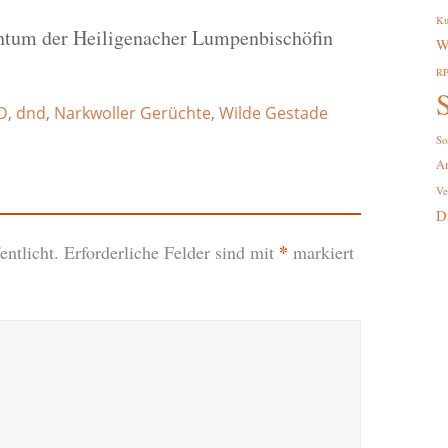
Ku
tum der Heiligenacher Lumpenbischöfin
W
R
S
D
,
dnd
,
Narkwoller Gerüchte
,
Wilde Gestade
So
A
Ve
D
*
ntlicht.
Erforderliche Felder sind mit
markiert