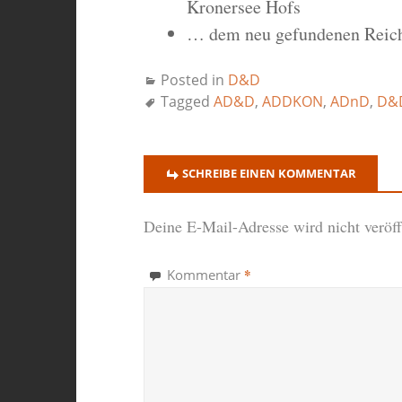
Kronersee Hofs
… dem neu gefundenen Reich
Posted in
D&D
Tagged
AD&D
,
ADDKON
,
ADnD
,
D&
SCHREIBE EINEN KOMMENTAR
Deine E-Mail-Adresse wird nicht veröffe
*
Kommentar