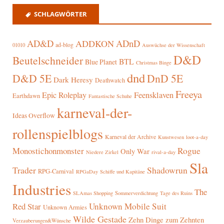
SCHLAGWÖRTER
AD&D
ADnD
ADDKON
ad-blog
01010
Auswüchse der Wissenschaft
D&D
Beutelschneider
BTL
Blue Planet
Christmas Binge
dnd
D&D 5E
DnD 5E
Dark Heresy
Deathwatch
Freeya
Epic Roleplay
Feensklaven
Earthdawn
Fantastische Schuhe
karneval-der-
Ideas Overflow
rollenspielblogs
Karneval der Archive
Kunstwesen
loot-a-day
Rogue
Monostichonmonster
Only War
rival-a-day
Niedere Zirkel
Sla
Trader
Shadowrun
RPG-Carnival
RPGaDay
Schiffe und Kapitäne
Industries
The
SLAmas Shopping
Sommerverdichtung
Tage des Ruins
Red Star
Unknown Mobile Suit
Unknown Armies
Wilde Gestade
Zehn Dinge zum Zehnten
Verzauberungen&Wünsche