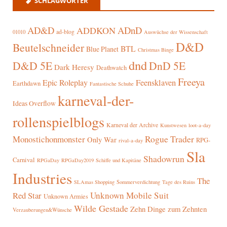
SCHLAGWÖRTER
AD&D
ADnD
ADDKON
ad-blog
01010
Auswüchse der Wissenschaft
D&D
Beutelschneider
BTL
Blue Planet
Christmas Binge
dnd
D&D 5E
DnD 5E
Dark Heresy
Deathwatch
Freeya
Epic Roleplay
Feensklaven
Earthdawn
Fantastische Schuhe
karneval-der-
Ideas Overflow
rollenspielblogs
Karneval der Archive
Kunstwesen
loot-a-day
Rogue Trader
Monostichonmonster
Only War
RPG-
rival-a-day
Sla
Shadowrun
Carnival
RPGaDay
RPGaDay2019
Schiffe und Kapitäne
Industries
The
SLAmas Shopping
Sommerverdichtung
Tage des Ruins
Red Star
Unknown Mobile Suit
Unknown Armies
Wilde Gestade
Zehn Dinge zum Zehnten
Verzauberungen&Wünsche