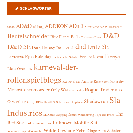
SCHLAGWÖRTER
AD&D
ADnD
ADDKON
ad-blog
01010
Auswüchse der Wissenschaft
D&D
Beutelschneider
BTL
Blue Planet
Christmas Binge
dnd
D&D 5E
DnD 5E
Dark Heresy
Deathwatch
Freeya
Epic Roleplay
Feensklaven
Earthdawn
Fantastische Schuhe
karneval-der-
Ideas Overflow
rollenspielblogs
Karneval der Archive
Kunstwesen
loot-a-day
Rogue Trader
Monostichonmonster
Only War
RPG-
rival-a-day
Sla
Shadowrun
Carnival
RPGaDay
RPGaDay2019
Schiffe und Kapitäne
Industries
The
SLAmas Shopping
Sommerverdichtung
Tage des Ruins
Red Star
Unknown Mobile Suit
Unknown Armies
Wilde Gestade
Zehn Dinge zum Zehnten
Verzauberungen&Wünsche