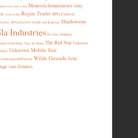
Monostichonmonster
Only
nstwesen
loot-a-day
Rogue Trader
ar
RPG-Carnival
rival-a-day
Shadowrun
PGaDay
RPGaDay2019
Schiffe und Kapitäne
la Industries
SLAmas Shopping
The Red Star
Unknown
mmerverdichtung
Tage des Ruins
Unknown Mobile Suit
rmies
Wilde Gestade
Zehn
rzauberungen&Wünsche
inge zum Zehnten