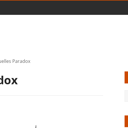
uelles Paradox
dox