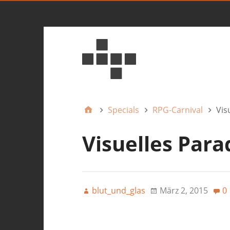
Specials
RPG-Carnival
Vis
Visuelles Para
blut_und_glas
März 2, 2015
0