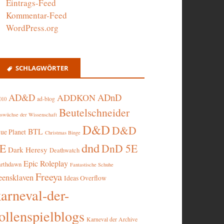
Eintrags-Feed
Kommentar-Feed
WordPress.org
SCHLAGWÖRTER
AD&D
ADnD
ADDKON
ad-blog
010
Beutelschneider
swüchse der Wissenschaft
D&D
D&D
BTL
lue Planet
Christmas Binge
dnd
5E
DnD 5E
Dark Heresy
Deathwatch
Epic Roleplay
arthdawn
Fantastische Schuhe
Freeya
eensklaven
Ideas Overflow
karneval-der-
ollenspielblogs
Karneval der Archive