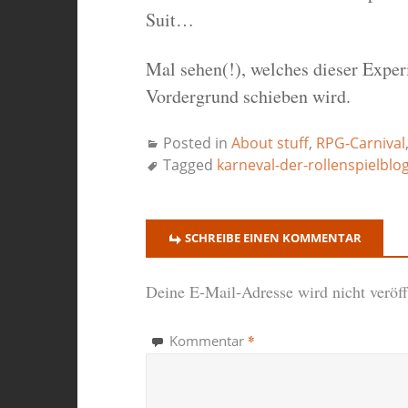
Suit…
Mal sehen(!), welches dieser Expe
Vordergrund schieben wird.
Posted in
About stuff
,
RPG-Carnival
Tagged
karneval-der-rollenspielblo
SCHREIBE EINEN KOMMENTAR
Deine E-Mail-Adresse wird nicht veröffe
*
Kommentar