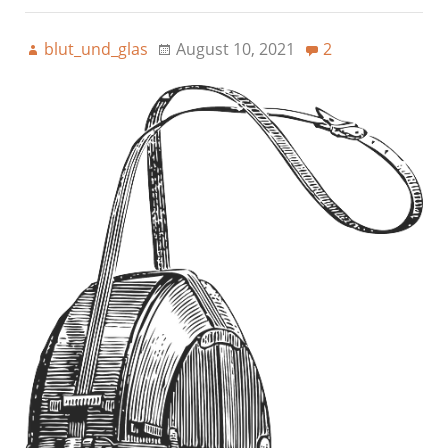
blut_und_glas
August 10, 2021
2