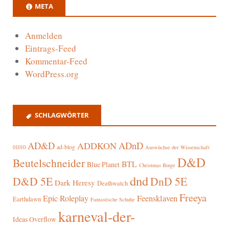
META
Anmelden
Eintrags-Feed
Kommentar-Feed
WordPress.org
SCHLAGWÖRTER
AD&D
ADnD
ADDKON
ad-blog
01010
Auswüchse der Wissenschaft
D&D
Beutelschneider
BTL
Blue Planet
Christmas Binge
dnd
D&D 5E
DnD 5E
Dark Heresy
Deathwatch
Freeya
Epic Roleplay
Feensklaven
Earthdawn
Fantastische Schuhe
karneval-der-
Ideas Overflow