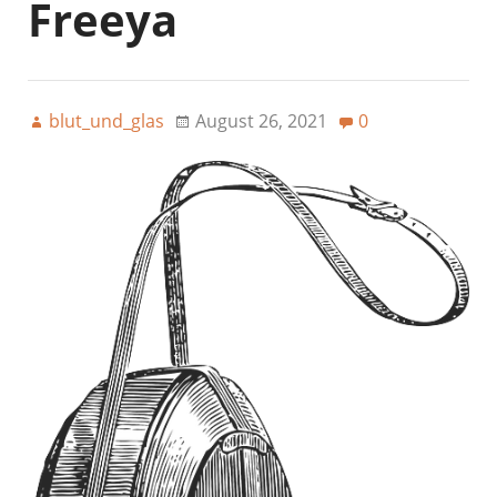
Freeya
blut_und_glas
August 26, 2021
0