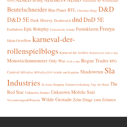
ad-blog
01010
Auswüchse der Wissenschaft
D&D
Beutelschneider
BTL
Blue Planet
Christmas Binge
dnd
D&D 5E
DnD 5E
Dark Heresy
Deathwatch
Freeya
Epic Roleplay
Feensklaven
Earthdawn
Fantastische Schuhe
karneval-der-
Ideas Overflow
rollenspielblogs
Karneval der Archive
Kunstwesen
loot-a-day
Rogue Trader
Monostichonmonster
Only War
RPG-
rival-a-day
Sla
Shadowrun
Carnival
RPGaDay
RPGaDay2019
Schiffe und Kapitäne
Industries
The
SLAmas Shopping
Sommerverdichtung
Tage des Ruins
Red Star
Unknown Mobile Suit
Unknown Armies
Wilde Gestade
Zehn Dinge zum Zehnten
Verzauberungen&Wünsche