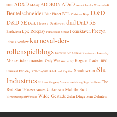
AD&D
ADnD
ADDKON
ad-blog
01010
Auswüchse der Wissenschaft
D&D
Beutelschneider
BTL
Blue Planet
Christmas Binge
dnd
D&D 5E
DnD 5E
Dark Heresy
Deathwatch
Freeya
Epic Roleplay
Feensklaven
Earthdawn
Fantastische Schuhe
karneval-der-
Ideas Overflow
rollenspielblogs
Karneval der Archive
Kunstwesen
loot-a-day
Rogue Trader
Monostichonmonster
Only War
RPG-
rival-a-day
Sla
Shadowrun
Carnival
RPGaDay
RPGaDay2019
Schiffe und Kapitäne
Industries
The
SLAmas Shopping
Sommerverdichtung
Tage des Ruins
Red Star
Unknown Mobile Suit
Unknown Armies
Wilde Gestade
Zehn Dinge zum Zehnten
Verzauberungen&Wünsche