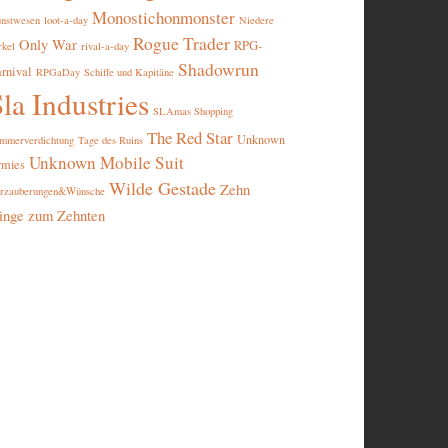
Monostichonmonster
nstwesen
loot-a-day
Niedere
Rogue Trader
Only War
RPG-
rival-a-day
rkel
Shadowrun
rnival
RPGaDay
Schiffe und Kapitäne
la Industries
SLAmas Shopping
The Red Star
Unknown
mmerverdichtung
Tage des Ruins
Unknown Mobile Suit
rmies
Wilde Gestade
Zehn
rzauberungen&Wünsche
inge zum Zehnten