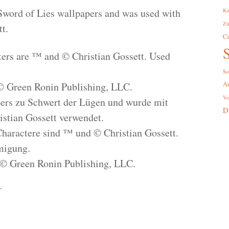
Sword of Lies wallpapers and was used with
Ku
Zi
t.
Ca
S
cters are ™ and © Christian Gossett. Used
So
© Green Ronin Publishing, LLC.
A
Ve
ers zu Schwert der Lügen und wurde mit
D
stian Gossett verwendet.
Charactere sind ™ und © Christian Gossett.
migung.
 © Green Ronin Publishing, LLC.
r