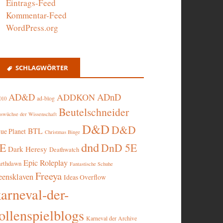
Eintrags-Feed
Kommentar-Feed
WordPress.org
SCHLAGWÖRTER
AD&D
ADnD
ADDKON
ad-blog
010
Beutelschneider
swüchse der Wissenschaft
D&D
D&D
BTL
lue Planet
Christmas Binge
dnd
5E
DnD 5E
Dark Heresy
Deathwatch
Epic Roleplay
arthdawn
Fantastische Schuhe
Freeya
eensklaven
Ideas Overflow
karneval-der-
ollenspielblogs
Karneval der Archive