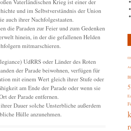
oßen Vaterländischen Krieg ist einer der
hichte und im Selbstverständnis der Union
ie auch ihrer Nachfolgestaaten.
hlen die Paraden zur Feier und zum Gedenken
erwelt hinein, in der die gefallenen Helden
chfolgern mitmarschieren.
01
Allegiance) UdRRS oder Länder des Roten
Au
landen der Parade beiwohnen, verfügen für
B
tion mit einem Wert gleich ihrer Stufe oder
Fähigkeit am Ende der Parade oder wenn sie
Ort der Parade entfernen.
E
F
ihrer Dauer solche Unsterbliche außerdem
rbliche Hülle anzunehmen.
r