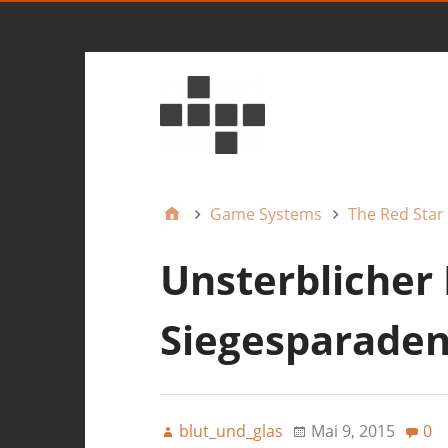
Game Systems
The Red Star
Unsterblicher
Siegesparaden
blut_und_glas
Mai 9, 2015
0