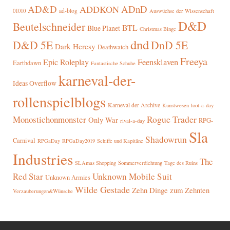
AD&D
ADnD
ADDKON
ad-blog
01010
Auswüchse der Wissenschaft
D&D
Beutelschneider
BTL
Blue Planet
Christmas Binge
dnd
D&D 5E
DnD 5E
Dark Heresy
Deathwatch
Freeya
Epic Roleplay
Feensklaven
Earthdawn
Fantastische Schuhe
karneval-der-
Ideas Overflow
rollenspielblogs
Karneval der Archive
Kunstwesen
loot-a-day
Rogue Trader
Monostichonmonster
Only War
RPG-
rival-a-day
Sla
Shadowrun
Carnival
RPGaDay
RPGaDay2019
Schiffe und Kapitäne
Industries
The
SLAmas Shopping
Sommerverdichtung
Tage des Ruins
Red Star
Unknown Mobile Suit
Unknown Armies
Wilde Gestade
Zehn Dinge zum Zehnten
Verzauberungen&Wünsche