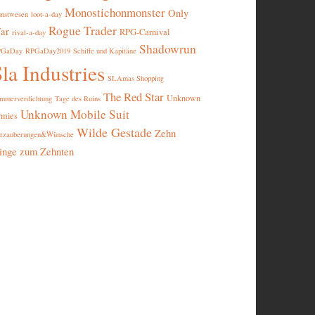
Monostichonmonster
Only
nstwesen
loot-a-day
Rogue Trader
ar
RPG-Carnival
rival-a-day
Shadowrun
PGaDay
RPGaDay2019
Schiffe und Kapitäne
la Industries
SLAmas Shopping
The Red Star
Unknown
mmerverdichtung
Tage des Ruins
Unknown Mobile Suit
rmies
Wilde Gestade
Zehn
rzauberungen&Wünsche
inge zum Zehnten