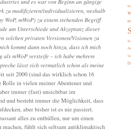
ndustries und es war von Beginn an gängige
Ku
k zu modifizieren/individualisieren, weshalb
W
my WoP, mWoP) zu einem stehenden Begriff
R
S
rade um Unterschiede und Akzeptanz dieser
n solchen privaten Versionen/Visionen zu
So
ich kommt dann noch hinzu, dass ich mich
A
ng als mWoP versteife – ich habe mehrere
Ve
D
preche lässt sich vermutlich schon als meine
eit seit 2000 (sind das wirklich schon 16
 Rolle in vielen meiner Abenteuer und
aber immer (fast) unsichtbar im
and und besteht immer die Möglichkeit, dass
decken, aber bisher ist es nie passiert.
passant alles zu enthüllen, nur um einen
u machen, fühlt sich seltsam antiklimaktisch