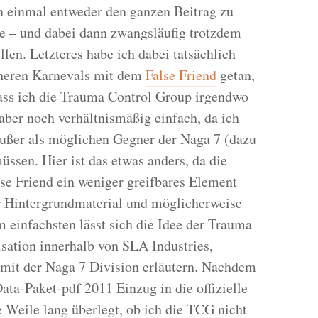
n einmal entweder den ganzen Beitrag zu
he – und dabei dann zwangsläufig trotzdem
llen. Letzteres habe ich dabei tatsächlich
heren Karnevals mit dem
False Friend
getan,
dass ich die Trauma Control Group irgendwo
aber noch verhältnismäßig einfach, da ich
außer als möglichen Gegner der Naga 7 (dazu
üssen. Hier ist das etwas anders, da die
e Friend ein weniger greifbares Element
her Hintergrundmaterial und möglicherweise
 einfachsten lässt sich die Idee der Trauma
sation innerhalb von SLA Industries,
g mit der Naga 7 Division erläutern. Nachdem
ta-Paket-pdf 2011 Einzug in die offizielle
e Weile lang überlegt, ob ich die TCG nicht