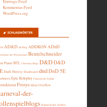
Eintrags-Feed
Kommentar-Feed
WordPress.org
SCHLAGWÖRTER
AD&D
ADnD
ADDKON
ad-blog
010
Beutelschneider
swüchse der Wissenschaft
D&D
D&D
BTL
lue Planet
Christmas Binge
dnd
5E
DnD 5E
Dark Heresy
Deathwatch
Epic Roleplay
arthdawn
Fantastische Schuhe
Freeya
eensklaven
Ideas Overflow
karneval-der-
ollenspielblogs
Karneval der Archive