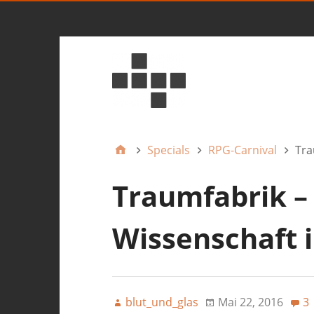
Specials
RPG-Carnival
Tra
Traumfabrik –
Wissenschaft i
blut_und_glas
Mai 22, 2016
3