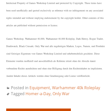
Intelectual Property of Games Workshop Limited and protected by Copyright.
These items have
been used unofficially and quoted exclusively as reference with no infringement on any associated
rights intended and without implying endorsement by the copyright holder. Other contents of this
articles are published without permission or license.
Games Workshop, Warhammer 40,000, Warhammer 40,000 Roleplay, Dark Heresy, Rogue Trader,
Deathwatch, Black Crusade, Only War und alle zugehörigen Marken, Logos, Namen, und Produkte
sind Geistiges Eigentum von Games Workshop Limited und urheberrechtlich geschützt.
Diese
Elemente wurden inoffiziell und ausschließlich als Referenz zitiert ohne die Absicht damit
verbundene Rechte anzufechten und ohne eine Billigung durch den Rechteinhaber zu implizieren.
Andere Inhalte dieses Artikels werden ohne Genehmigung oder Lizenz veröffentlicht.
Posted in
Equipment
,
Warhammer 40k Roleplay
Tagged
Homer-a-Day
,
Only War