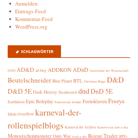
Anmelden
Eintrags-Feed
Kommentar-Feed
WordPress.org
SCHLAGWÖRTER
AD&D
ADnD
ADDKON
ad-blog
01010
Auswüchse der Wissenschaft
D&D
Beutelschneider
BTL
Blue Planet
Christmas Binge
dnd
D&D 5E
DnD 5E
Dark Heresy
Deathwatch
Freeya
Epic Roleplay
Feensklaven
Earthdawn
Fantastische Schuhe
karneval-der-
Ideas Overflow
rollenspielblogs
Karneval der Archive
Kunstwesen
loot-a-day
Rogue Trader
Monostichonmonster
Only War
RPG-
rival-a-day