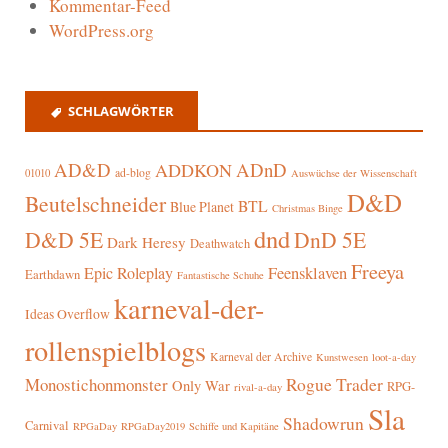
Kommentar-Feed
WordPress.org
SCHLAGWÖRTER
AD&D
ADnD
ADDKON
ad-blog
01010
Auswüchse der Wissenschaft
D&D
Beutelschneider
BTL
Blue Planet
Christmas Binge
dnd
D&D 5E
DnD 5E
Dark Heresy
Deathwatch
Freeya
Epic Roleplay
Feensklaven
Earthdawn
Fantastische Schuhe
karneval-der-
Ideas Overflow
rollenspielblogs
Karneval der Archive
Kunstwesen
loot-a-day
Rogue Trader
Monostichonmonster
Only War
RPG-
rival-a-day
Sla
Shadowrun
Carnival
RPGaDay
RPGaDay2019
Schiffe und Kapitäne