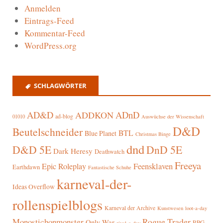
Anmelden
Eintrags-Feed
Kommentar-Feed
WordPress.org
SCHLAGWÖRTER
AD&D
ADnD
ADDKON
ad-blog
01010
Auswüchse der Wissenschaft
D&D
Beutelschneider
BTL
Blue Planet
Christmas Binge
dnd
D&D 5E
DnD 5E
Dark Heresy
Deathwatch
Freeya
Epic Roleplay
Feensklaven
Earthdawn
Fantastische Schuhe
karneval-der-
Ideas Overflow
rollenspielblogs
Karneval der Archive
Kunstwesen
loot-a-day
Rogue Trader
Monostichonmonster
Only War
RPG-
rival-a-day