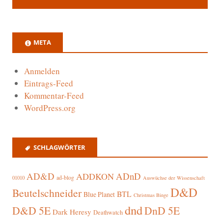
META
Anmelden
Eintrags-Feed
Kommentar-Feed
WordPress.org
SCHLAGWÖRTER
AD&D
ADnD
ADDKON
ad-blog
01010
Auswüchse der Wissenschaft
D&D
Beutelschneider
BTL
Blue Planet
Christmas Binge
dnd
D&D 5E
DnD 5E
Dark Heresy
Deathwatch