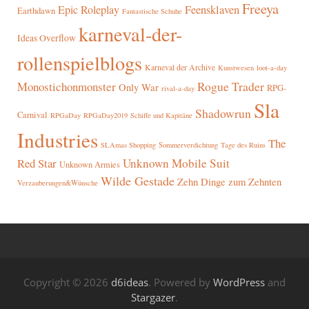
Freeya
Epic Roleplay
Feensklaven
Earthdawn
Fantastische Schuhe
karneval-der-
Ideas Overflow
rollenspielblogs
Karneval der Archive
Kunstwesen
loot-a-day
Rogue Trader
Monostichonmonster
Only War
RPG-
rival-a-day
Sla
Shadowrun
Carnival
RPGaDay
RPGaDay2019
Schiffe und Kapitäne
Industries
The
SLAmas Shopping
Sommerverdichtung
Tage des Ruins
Red Star
Unknown Mobile Suit
Unknown Armies
Wilde Gestade
Zehn Dinge zum Zehnten
Verzauberungen&Wünsche
Copyright © 2026
d6ideas
. Powered by
WordPress
and
Stargazer
.