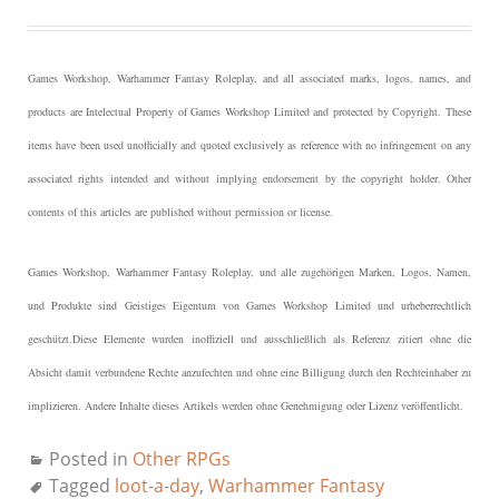
Games Workshop, Warhammer Fantasy Roleplay, and all associated marks, logos, names, and
products are Intelectual Property of Games Workshop Limited and protected by Copyright.
These
items have been used unofficially and quoted exclusively as reference with no infringement on any
associated rights intended and without implying endorsement by the copyright holder. Other
contents of this articles are published without permission or license.
Games Workshop, Warhammer Fantasy Roleplay, und alle zugehörigen Marken, Logos, Namen,
und Produkte sind Geistiges Eigentum von Games Workshop Limited und urheberrechtlich
geschützt.
Diese Elemente wurden inoffiziell und ausschließlich als Referenz zitiert ohne die
Absicht damit verbundene Rechte anzufechten und ohne eine Billigung durch den Rechteinhaber zu
implizieren. Andere Inhalte dieses Artikels werden ohne Genehmigung oder Lizenz veröffentlicht.
Posted in
Other RPGs
Tagged
loot-a-day
,
Warhammer Fantasy