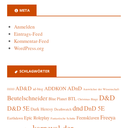
META
Anmelden
Eintrags-Feed
Kommentar-Feed
WordPress.org
SCHLAGWÖRTER
AD&D
ADnD
ADDKON
ad-blog
01010
Auswüchse der Wissenschaft
D&D
Beutelschneider
BTL
Blue Planet
Christmas Binge
dnd
D&D 5E
DnD 5E
Dark Heresy
Deathwatch
Freeya
Epic Roleplay
Feensklaven
Earthdawn
Fantastische Schuhe
karneval-der-