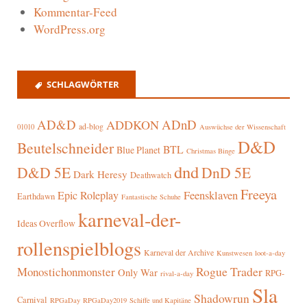
Kommentar-Feed
WordPress.org
SCHLAGWÖRTER
AD&D
ADnD
ADDKON
ad-blog
01010
Auswüchse der Wissenschaft
D&D
Beutelschneider
BTL
Blue Planet
Christmas Binge
dnd
D&D 5E
DnD 5E
Dark Heresy
Deathwatch
Freeya
Epic Roleplay
Feensklaven
Earthdawn
Fantastische Schuhe
karneval-der-
Ideas Overflow
rollenspielblogs
Karneval der Archive
Kunstwesen
loot-a-day
Rogue Trader
Monostichonmonster
Only War
RPG-
rival-a-day
Sla
Shadowrun
Carnival
RPGaDay
RPGaDay2019
Schiffe und Kapitäne