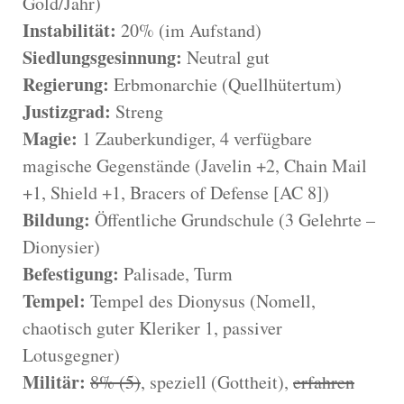
Gold/Jahr)
Instabilität:
20% (im Aufstand)
Siedlungsgesinnung:
Neutral gut
Regierung:
Erbmonarchie (Quellhütertum)
Justizgrad:
Streng
Magie:
1 Zauberkundiger, 4 verfügbare
magische Gegenstände (Javelin +2, Chain Mail
+1, Shield +1, Bracers of Defense [AC 8])
Bildung:
Öffentliche Grundschule (3 Gelehrte –
Dionysier)
Befestigung:
Palisade, Turm
Tempel:
Tempel des Dionysus (Nomell,
chaotisch guter Kleriker 1, passiver
Lotusgegner)
Militär:
8% (5)
, speziell (Gottheit),
erfahren