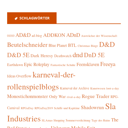
SCHLAGWÖRTER
AD&D
ADnD
ADDKON
ad-blog
01010
Auswüchse der Wissenschaft
D&D
Beutelschneider
BTL
Blue Planet
Christmas Binge
dnd
D&D 5E
DnD 5E
Dark Heresy
Deathwatch
Freeya
Epic Roleplay
Feensklaven
Earthdawn
Fantastische Schuhe
karneval-der-
Ideas Overflow
rollenspielblogs
Karneval der Archive
Kunstwesen
loot-a-day
Rogue Trader
Monostichonmonster
Only War
RPG-
rival-a-day
Sla
Shadowrun
Carnival
RPGaDay
RPGaDay2019
Schiffe und Kapitäne
Industries
The
SLAmas Shopping
Sommerverdichtung
Tage des Ruins
Red Star
Unknown Mobile Suit