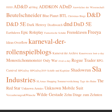
AD&D
ADnD
ADDKON
ad-blog
01010
Auswüchse der Wissenschaft
D&D
Beutelschneider
BTL
Blue Planet
Christmas Binge
dnd
D&D 5E
DnD 5E
Dark Heresy
Deathwatch
Freeya
Epic Roleplay
Feensklaven
Earthdawn
Fantastische Schuhe
karneval-der-
Ideas Overflow
rollenspielblogs
Karneval der Archive
Kunstwesen
loot-a-day
Rogue Trader
Monostichonmonster
Only War
RPG-
rival-a-day
Sla
Shadowrun
Carnival
RPGaDay
RPGaDay2019
Schiffe und Kapitäne
Industries
The
SLAmas Shopping
Sommerverdichtung
Tage des Ruins
Red Star
Unknown Mobile Suit
Unknown Armies
Wilde Gestade
Zehn Dinge zum Zehnten
Verzauberungen&Wünsche