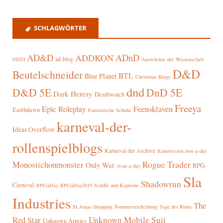
SCHLAGWÖRTER
AD&D
ADnD
ADDKON
ad-blog
01010
Auswüchse der Wissenschaft
D&D
Beutelschneider
BTL
Blue Planet
Christmas Binge
dnd
D&D 5E
DnD 5E
Dark Heresy
Deathwatch
Freeya
Epic Roleplay
Feensklaven
Earthdawn
Fantastische Schuhe
karneval-der-
Ideas Overflow
rollenspielblogs
Karneval der Archive
Kunstwesen
loot-a-day
Rogue Trader
Monostichonmonster
Only War
RPG-
rival-a-day
Sla
Shadowrun
Carnival
RPGaDay
RPGaDay2019
Schiffe und Kapitäne
Industries
The
SLAmas Shopping
Sommerverdichtung
Tage des Ruins
Red Star
Unknown Mobile Suit
Unknown Armies