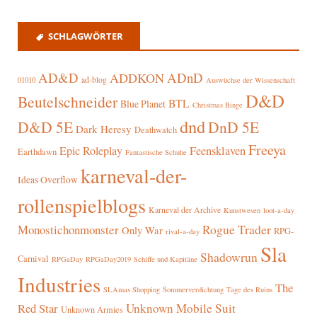
SCHLAGWÖRTER
AD&D
ADnD
ADDKON
ad-blog
01010
Auswüchse der Wissenschaft
D&D
Beutelschneider
BTL
Blue Planet
Christmas Binge
dnd
D&D 5E
DnD 5E
Dark Heresy
Deathwatch
Freeya
Epic Roleplay
Feensklaven
Earthdawn
Fantastische Schuhe
karneval-der-
Ideas Overflow
rollenspielblogs
Karneval der Archive
Kunstwesen
loot-a-day
Rogue Trader
Monostichonmonster
Only War
RPG-
rival-a-day
Sla
Shadowrun
Carnival
RPGaDay
RPGaDay2019
Schiffe und Kapitäne
Industries
The
SLAmas Shopping
Sommerverdichtung
Tage des Ruins
Red Star
Unknown Mobile Suit
Unknown Armies