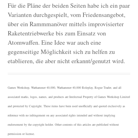
Für die Pläne der beiden Seiten habe ich ein paar
Varianten durchgespielt, vom Friedensangebot,
über ein Rammmanöver mittels improvisierter
Raketentriebwerke bis zum Einsatz von
Atomwaffen. Eine Idee war auch eine
gegenseitige Möglichkeit sich zu helfen zu
etablieren, die aber nicht erkannt/genutzt wird.
Games Workshop, Warhammer 40,000, Warhammer 40,000 Roleplay, Rogue Trader, and all
associated marks, logos, names, and products are Intelectual Property of Games Workshop Limited
and protected by Copyright.
These items have been used unofficially and quoted exclusively as
reference with no infringement on any associated rights intended and without implying
endorsement by the copyright holder. Other contents of this articles are published without
permission or license.