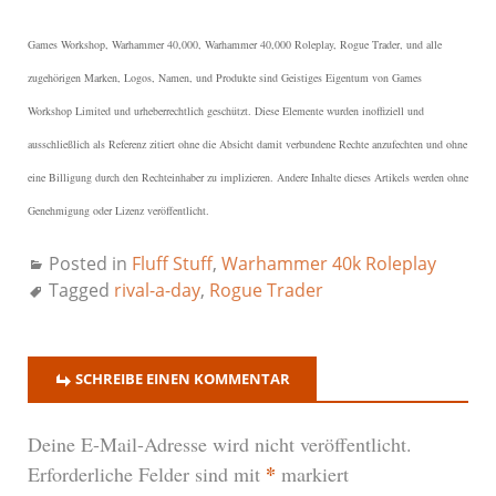
Games Workshop, Warhammer 40,000, Warhammer 40,000 Roleplay, Rogue Trader, und alle
zugehörigen Marken, Logos, Namen, und Produkte sind Geistiges Eigentum von Games
Workshop Limited und urheberrechtlich geschützt.
Diese Elemente wurden inoffiziell und
ausschließlich als Referenz zitiert ohne die Absicht damit verbundene Rechte anzufechten und ohne
eine Billigung durch den Rechteinhaber zu implizieren. Andere Inhalte dieses Artikels werden ohne
Genehmigung oder Lizenz veröffentlicht.
Posted in
Fluff Stuff
,
Warhammer 40k Roleplay
Tagged
rival-a-day
,
Rogue Trader
SCHREIBE EINEN KOMMENTAR
Deine E-Mail-Adresse wird nicht veröffentlicht.
*
Erforderliche Felder sind mit
markiert